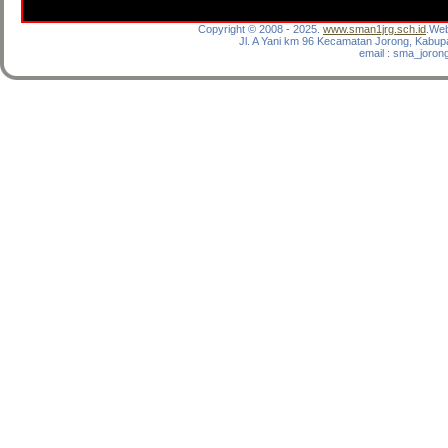
Copyright © 2008 - 2025.
www.sman1jrg.sch.id
.Web
Jl. A Yani km 96 Kecamatan Jorong, Kabup
email : sma_joro