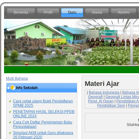
Beranda
Profil
Guru
Siswa
Alumni
Multi Bahasa
Materi Ajar
Info Sekolah
|
Bahasa Indonesia
|
Bahasa I
Geografi
|
Geografi Lintas Min
Pend. Al Quran
|
Pendidikan A
Cara cetak ulang Bukti Pendaftaran
Pendidikan Seni
|
Penja
SPMB 2025
PENETAPAN HASIL SELEKSI PPDB
ONLINE 2024
Cara Cek Daftar Peminjaman Buku
Silahka
Perpustakaan
Simulasi AKM untuk Guru dilaksana
26 Februari 2020