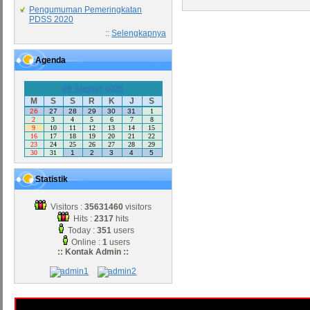
Pengumuman Pemeringkatan
PDSS 2020
::
Selengkapnya
Agenda
09 August 2026
M
S
S
R
K
J
S
26
27
28
29
30
31
1
2
3
4
5
6
7
8
9
10
11
12
13
14
15
16
17
18
19
20
21
22
23
24
25
26
27
28
29
30
31
1
2
3
4
5
Statistik
Visitors :
35631460
visitors
Hits :
2317
hits
Today :
351
users
Online :
1
users
:: Kontak Admin ::