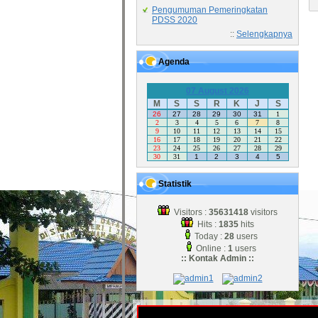
Pengumuman Pemeringkatan
PDSS 2020
::
Selengkapnya
Agenda
07 August 2026
M
S
S
R
K
J
S
26
27
28
29
30
31
1
2
3
4
5
6
7
8
9
10
11
12
13
14
15
16
17
18
19
20
21
22
23
24
25
26
27
28
29
30
31
1
2
3
4
5
Statistik
Visitors :
35631418
visitors
Hits :
1835
hits
Today :
28
users
Online :
1
users
:: Kontak Admin ::