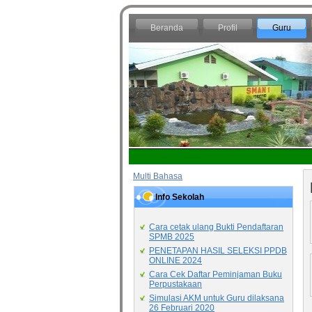
Beranda
Profil
Guru
Multi Bahasa
Info Sekolah
Cara cetak ulang Bukti Pendaftaran
SPMB 2025
PENETAPAN HASIL SELEKSI PPDB
ONLINE 2024
Cara Cek Daftar Peminjaman Buku
Perpustakaan
Simulasi AKM untuk Guru dilaksana
26 Februari 2020