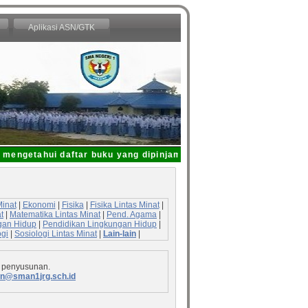
Aplikasi ASN/GTK
mengetahui daftar buku yang dipinjam dari Perpustakaan SMAN 1 Jo
Minat
|
Ekonomi
|
Fisika
|
Fisika Lintas Minat
|
t
|
Matematika Lintas Minat
|
Pend. Agama
|
gan Hidup
|
Pendidikan Lingkungan Hidup
|
ogi
|
Sosiologi Lintas Minat
|
Lain-lain
|
 penyusunan.
n@sman1jrg.sch.id