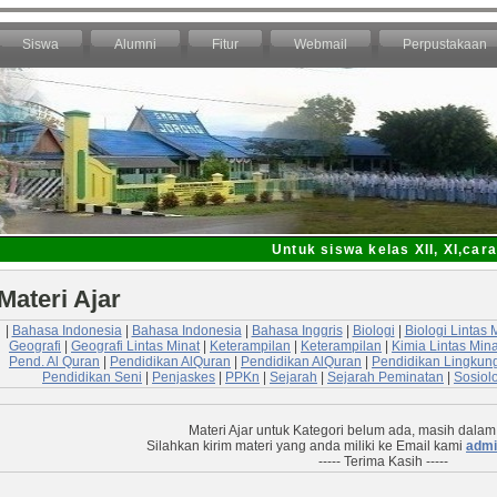
Siswa
Alumni
Fitur
Webmail
Perpustakaan
Untuk siswa kelas XII, XI,cara 
Materi Ajar
|
Bahasa Indonesia
|
Bahasa Indonesia
|
Bahasa Inggris
|
Biologi
|
Biologi Lintas 
Geografi
|
Geografi Lintas Minat
|
Keterampilan
|
Keterampilan
|
Kimia Lintas Mina
Pend. Al Quran
|
Pendidikan AlQuran
|
Pendidikan AlQuran
|
Pendidikan Lingkun
Pendidikan Seni
|
Penjaskes
|
PPKn
|
Sejarah
|
Sejarah Peminatan
|
Sosiol
Materi Ajar untuk Kategori
belum ada, masih dalam
Silahkan kirim materi yang anda miliki ke Email kami
admi
----- Terima Kasih -----