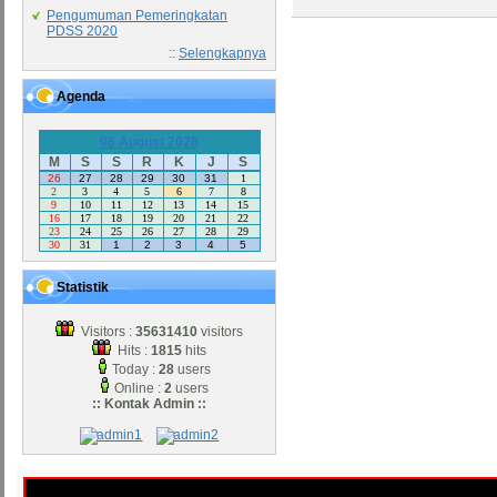
Pengumuman Pemeringkatan
PDSS 2020
::
Selengkapnya
Agenda
06 August 2026
M
S
S
R
K
J
S
26
27
28
29
30
31
1
2
3
4
5
6
7
8
9
10
11
12
13
14
15
16
17
18
19
20
21
22
23
24
25
26
27
28
29
30
31
1
2
3
4
5
Statistik
Visitors :
35631410
visitors
Hits :
1815
hits
Today :
28
users
Online :
2
users
:: Kontak Admin ::