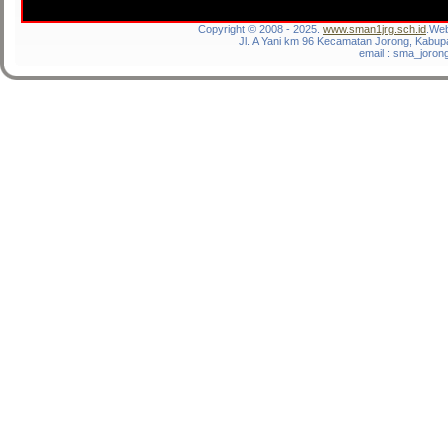
Copyright © 2008 - 2025.
www.sman1jrg.sch.id
.Web
Jl. A Yani km 96 Kecamatan Jorong, Kabup
email : sma_joro