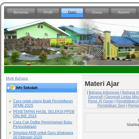
Beranda
Profil
Guru
Siswa
Alumni
Multi Bahasa
Materi Ajar
Info Sekolah
|
Bahasa Indonesia
|
Bahasa I
Geografi
|
Geografi Lintas Min
Pend. Al Quran
|
Pendidikan A
Cara cetak ulang Bukti Pendaftaran
Pendidikan Seni
|
Penja
SPMB 2025
PENETAPAN HASIL SELEKSI PPDB
ONLINE 2024
Cara Cek Daftar Peminjaman Buku
Silahka
Perpustakaan
Simulasi AKM untuk Guru dilaksana
26 Februari 2020