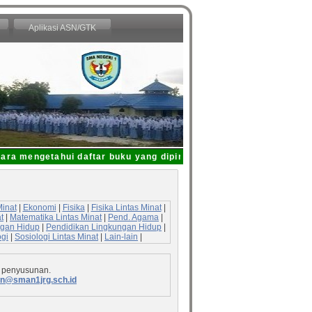
Aplikasi ASN/GTK
ra mengetahui daftar buku yang dipinjam dari Perpustakaan SMAN 
Minat
|
Ekonomi
|
Fisika
|
Fisika Lintas Minat
|
t
|
Matematika Lintas Minat
|
Pend. Agama
|
ngan Hidup
|
Pendidikan Lingkungan Hidup
|
ogi
|
Sosiologi Lintas Minat
|
Lain-lain
|
 penyusunan.
n@sman1jrg.sch.id