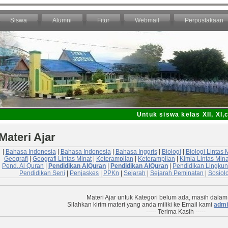
Siswa
Alumni
Fitur
Webmail
Perpustakaan
Untuk siswa kelas XII, XI,ca
Materi Ajar
|
Bahasa Indonesia
|
Bahasa Indonesia
|
Bahasa Inggris
|
Biologi
|
Biologi Lintas 
Geografi
|
Geografi Lintas Minat
|
Keterampilan
|
Keterampilan
|
Kimia Lintas Mina
Pend. Al Quran
|
Pendidikan AlQuran
|
Pendidikan AlQuran
|
Pendidikan Lingku
Pendidikan Seni
|
Penjaskes
|
PPKn
|
Sejarah
|
Sejarah Peminatan
|
Sosiol
Materi Ajar untuk Kategori
belum ada, masih dalam
Silahkan kirim materi yang anda miliki ke Email kami
admi
----- Terima Kasih -----