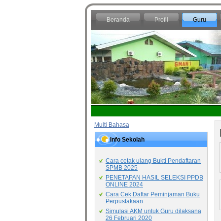
Beranda
Profil
Guru
Multi Bahasa
Info Sekolah
Cara cetak ulang Bukti Pendaftaran
SPMB 2025
PENETAPAN HASIL SELEKSI PPDB
ONLINE 2024
Cara Cek Daftar Peminjaman Buku
Perpustakaan
Simulasi AKM untuk Guru dilaksana
26 Februari 2020