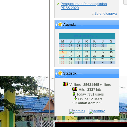
Pengumuman Pemeringkatan
PDSS 2020
::
Selengkapnya
Agenda
09 August 2026
M
S
S
R
K
J
S
26
27
28
29
30
31
1
2
3
4
5
6
7
8
9
10
11
12
13
14
15
16
17
18
19
20
21
22
23
24
25
26
27
28
29
30
31
1
2
3
4
5
Statistik
Visitors :
35631465
visitors
Hits :
2327
hits
Today :
351
users
Online :
2
users
:: Kontak Admin ::