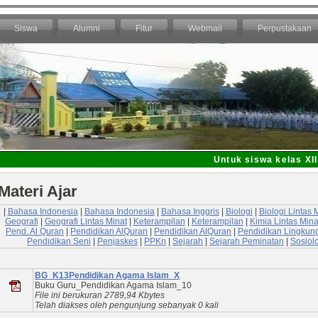
Siswa
Alumni
Fitur
Webmail
Perpustakaan
Untuk siswa kelas XII, X
Materi Ajar
|
Bahasa Indonesia
|
Bahasa Indonesia
|
Bahasa Inggris
|
Biologi
|
Biologi Lintas 
Geografi
|
Geografi Lintas Minat
|
Keterampilan
|
Keterampilan
|
Kimia Lintas Mina
Pend. Al Quran
|
Pendidikan AlQuran
|
Pendidikan AlQuran
|
Pendidikan Lingkun
Pendidikan Seni
|
Penjaskes
|
PPKn
|
Sejarah
|
Sejarah Peminatan
|
Sosiol
BG_K13Pendidikan Agama Islam_X
Buku Guru_Pendidikan Agama Islam_10
File ini berukuran 2789,94 Kbytes
Telah diakses oleh pengunjung sebanyak 0 kali