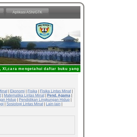
Aplikasi ASN/GTK
I,cara mengetahui daftar buku yang dipinjam dari Perpustakaan S
Minat
|
Ekonomi
|
Fisika
|
Fisika Lintas Minat
|
t
|
Matematika Lintas Minat
|
Pend. Agama
|
gan Hidup
|
Pendidikan Lingkungan Hidup
|
ogi
|
Sosiologi Lintas Minat
|
Lain-lain
|