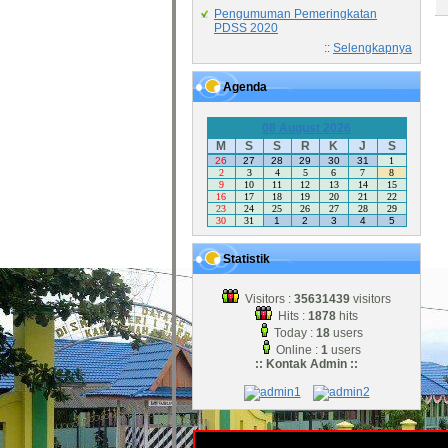
Pengumuman Pemeringkatan
PDSS 2020
::
Selengkapnya
Agenda
08 August 2026
M
S
S
R
K
J
S
26
27
28
29
30
31
1
2
3
4
5
6
7
8
9
10
11
12
13
14
15
16
17
18
19
20
21
22
23
24
25
26
27
28
29
30
31
1
2
3
4
5
Statistik
Visitors :
35631439
visitors
Hits :
1878
hits
Today :
18
users
Online :
1
users
:: Kontak Admin ::