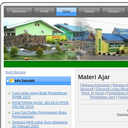
Beranda
Profil
Guru
Siswa
Alumni
Multi Bahasa
Materi Ajar
Info Sekolah
|
Bahasa Indonesia
|
Bahasa I
Geografi
|
Geografi Lintas Mina
Pend. Al Quran
|
Pendidikan A
Cara cetak ulang Bukti Pendaftaran
Pendidikan Seni
|
Penja
SPMB 2025
PENETAPAN HASIL SELEKSI PPDB
ONLINE 2024
Cara Cek Daftar Peminjaman Buku
Silahka
Perpustakaan
Simulasi AKM untuk Guru dilaksana
26 Februari 2020