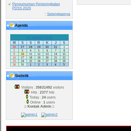
Pengumuman Pemeringkatan
PDSS 2020
::
Selengkapnya
Agenda
10 August 2026
M
S
S
R
K
J
S
26
27
28
29
30
31
1
2
3
4
5
6
7
8
9
10
11
12
13
14
15
16
17
18
19
20
21
22
23
24
25
26
27
28
29
30
31
1
2
3
4
5
Statistik
Visitors :
35631492
visitors
Hits :
2377
hits
Today :
24
users
Online :
1
users
:: Kontak Admin ::