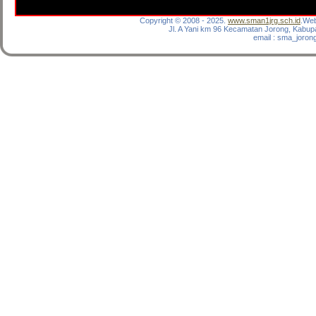
Copyright © 2008 - 2025.
www.sman1jrg.sch.id
.Web
Jl. A Yani km 96 Kecamatan Jorong, Kabup
email : sma_joro